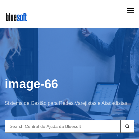
Skip
Togg
to
navi
main
content
image-66
Sistema de Gestão para Redes Varejistas e Atacadistas
Search
for: