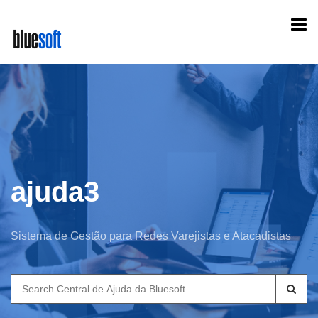
Skip
Togg
to
navi
main
content
ajuda3
Sistema de Gestão para Redes Varejistas e Atacadistas
Search
for: