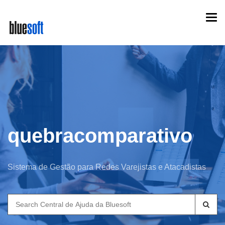
Skip
Togg
to
navi
main
content
quebracomparativo
Sistema de Gestão para Redes Varejistas e Atacadistas
Search
for: