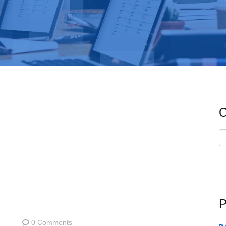
C
C
P
0 Comments