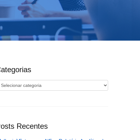
ategorias
ategorias
osts Recentes