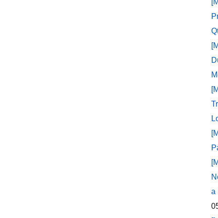
[
P
Q
[
D
M
[
T
L
[
P
[
N
a
0