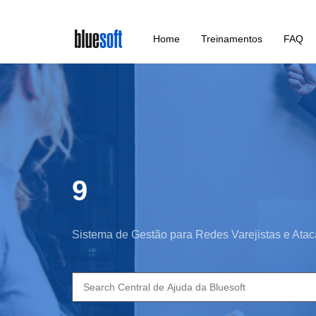
Skip
Home
Treinamentos
FAQ
to
main
content
9
Sistema de Gestão para Redes Varejistas e Atac
Search
for: