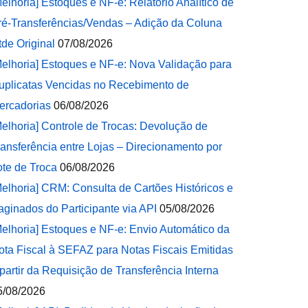
Melhoria] Estoques e NF-e: Relatório Analítico de
ré-Transferências/Vendas – Adição da Coluna
tde Original
07/08/2026
Melhoria] Estoques e NF-e: Nova Validação para
uplicatas Vencidas no Recebimento de
ercadorias
06/08/2026
Melhoria] Controle de Trocas: Devolução de
ransferência entre Lojas – Direcionamento por
ote de Troca
06/08/2026
Melhoria] CRM: Consulta de Cartões Históricos e
aginados do Participante via API
05/08/2026
Melhoria] Estoques e NF-e: Envio Automático da
ota Fiscal à SEFAZ para Notas Fiscais Emitidas
 partir da Requisição de Transferência Interna
5/08/2026