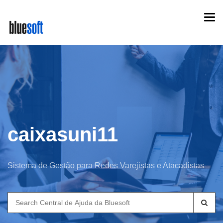
Skip
Togg
to
navi
main
content
caixasuni11
Sistema de Gestão para Redes Varejistas e Atacadistas
Search
for: