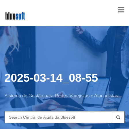
Skip
Togg
to
navi
main
content
2025-03-14_08-55
Sistema de Gestão para Redes Varejistas e Atacadistas
Search
for: