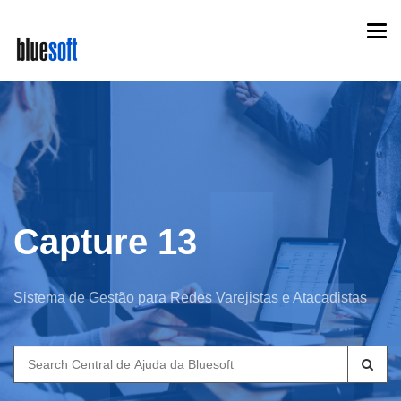
Skip
Togg
to
navi
main
content
Capture 13
Sistema de Gestão para Redes Varejistas e Atacadistas
Search
for: