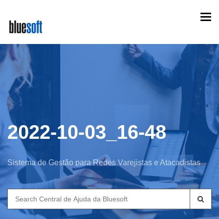
Skip
Togg
to
navi
main
content
2022-10-03_16-48
Sistema de Gestão para Redes Varejistas e Atacadistas
Search
for: