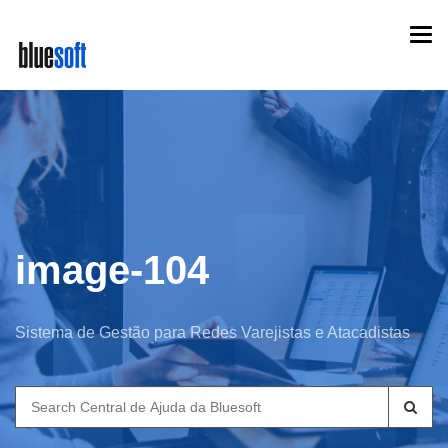
Skip
Togg
to
navi
main
content
image-104
Sistema de Gestão para Redes Varejistas e Atacadistas
Search
for: