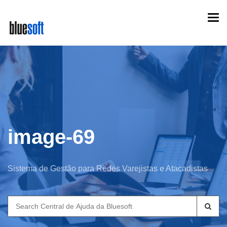
Skip
Togg
to
navi
main
content
image-69
Sistema de Gestão para Redes Varejistas e Atacadistas
Search
for: