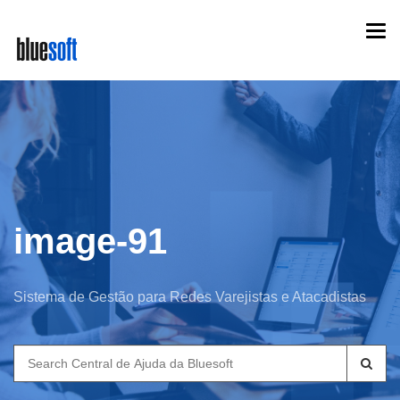
Skip
Togg
to
navi
main
content
image-91
Sistema de Gestão para Redes Varejistas e Atacadistas
Search
for: