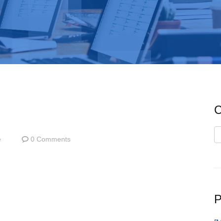
C
C
e
0 Comments
P