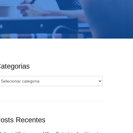
ategorias
ategorias
osts Recentes