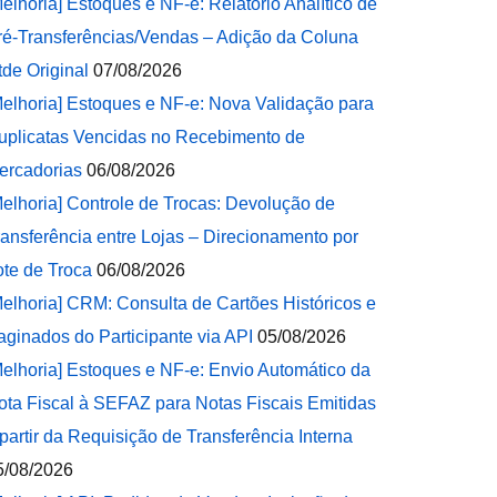
Melhoria] Estoques e NF-e: Relatório Analítico de
ré-Transferências/Vendas – Adição da Coluna
tde Original
07/08/2026
Melhoria] Estoques e NF-e: Nova Validação para
uplicatas Vencidas no Recebimento de
ercadorias
06/08/2026
Melhoria] Controle de Trocas: Devolução de
ransferência entre Lojas – Direcionamento por
ote de Troca
06/08/2026
Melhoria] CRM: Consulta de Cartões Históricos e
aginados do Participante via API
05/08/2026
Melhoria] Estoques e NF-e: Envio Automático da
ota Fiscal à SEFAZ para Notas Fiscais Emitidas
 partir da Requisição de Transferência Interna
5/08/2026