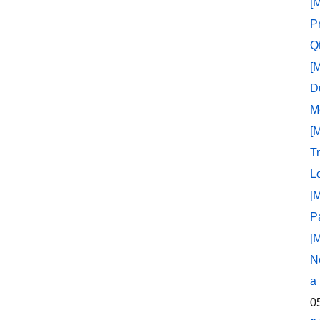
[
P
Q
[
D
M
[
T
L
[
P
[
N
a
0