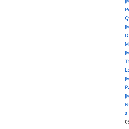
[
P
Q
[
D
M
[
T
L
[
P
[
N
a
0