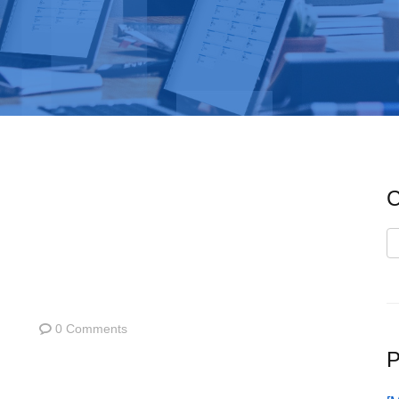
C
C
0 Comments
P