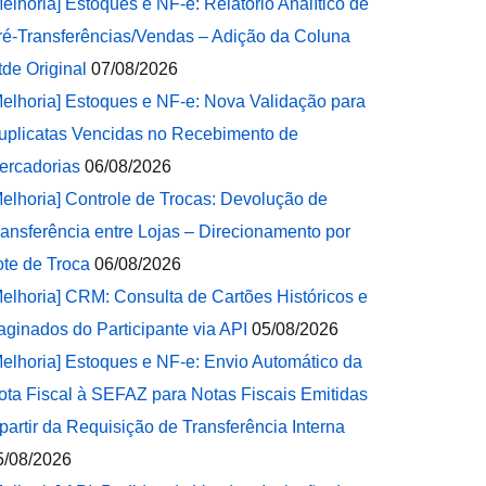
Melhoria] Estoques e NF-e: Relatório Analítico de
ré-Transferências/Vendas – Adição da Coluna
tde Original
07/08/2026
Melhoria] Estoques e NF-e: Nova Validação para
uplicatas Vencidas no Recebimento de
ercadorias
06/08/2026
Melhoria] Controle de Trocas: Devolução de
ransferência entre Lojas – Direcionamento por
ote de Troca
06/08/2026
Melhoria] CRM: Consulta de Cartões Históricos e
aginados do Participante via API
05/08/2026
Melhoria] Estoques e NF-e: Envio Automático da
ota Fiscal à SEFAZ para Notas Fiscais Emitidas
 partir da Requisição de Transferência Interna
5/08/2026