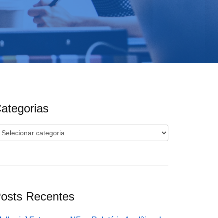
ategorias
ategorias
osts Recentes