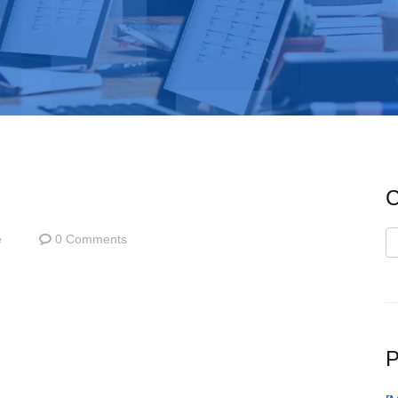
C
C
e
0 Comments
P