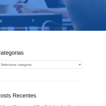
ategorias
ategorias
osts Recentes