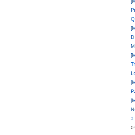
[
P
Q
[
D
M
[
T
L
[
P
[
N
a
0