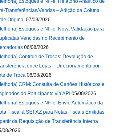
Melhoria] Estoques e NF-e: Relatório Analítico de
ré-Transferências/Vendas – Adição da Coluna
tde Original
07/08/2026
Melhoria] Estoques e NF-e: Nova Validação para
uplicatas Vencidas no Recebimento de
ercadorias
06/08/2026
Melhoria] Controle de Trocas: Devolução de
ransferência entre Lojas – Direcionamento por
ote de Troca
06/08/2026
Melhoria] CRM: Consulta de Cartões Históricos e
aginados do Participante via API
05/08/2026
Melhoria] Estoques e NF-e: Envio Automático da
ota Fiscal à SEFAZ para Notas Fiscais Emitidas
 partir da Requisição de Transferência Interna
5/08/2026