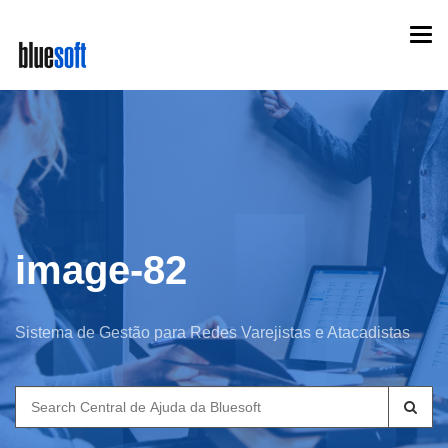
Skip
Togg
to
navi
main
content
image-82
Sistema de Gestão para Redes Varejistas e Atacadistas
Search
for: