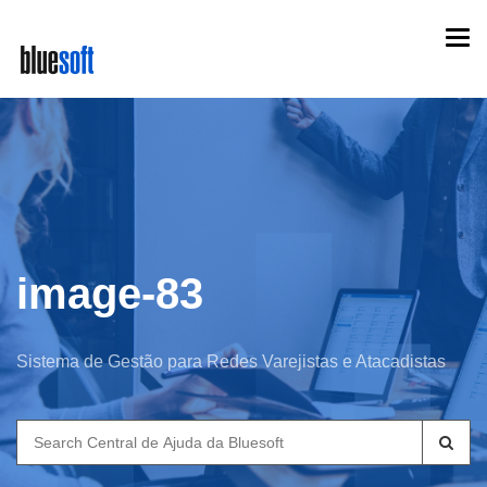
Skip
Togg
to
navi
main
content
image-83
Sistema de Gestão para Redes Varejistas e Atacadistas
Search
for: