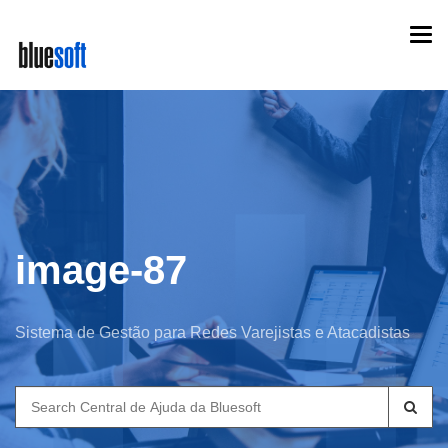
Skip
Togg
to
navi
main
content
image-87
Sistema de Gestão para Redes Varejistas e Atacadistas
Search
for: