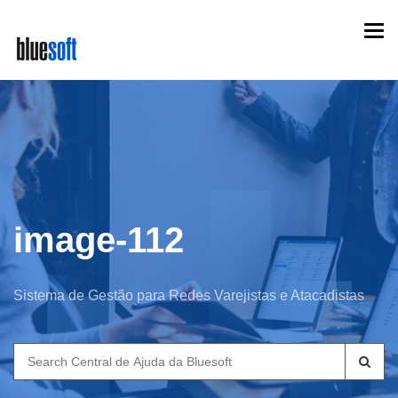
Skip
Togg
to
navi
main
content
image-112
Sistema de Gestão para Redes Varejistas e Atacadistas
Search
for: