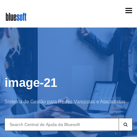
Skip
Togg
to
navi
main
content
image-21
Sistema de Gestão para Redes Varejistas e Atacadistas
Search
for: