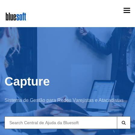
Skip
Togg
to
navi
main
content
Capture
Sistema de Gestão para Redes Varejistas e Atacadistas
Search
for: