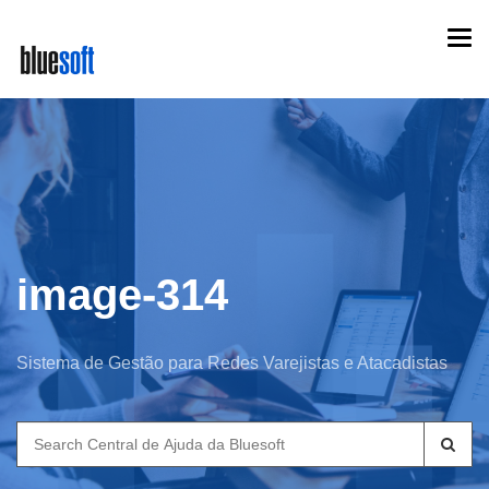
Skip
Togg
to
navi
main
content
image-314
Sistema de Gestão para Redes Varejistas e Atacadistas
Search
for: