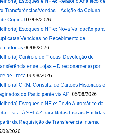
Melhoria] Estoques e NF-e: Relatório Analítico de
ré-Transferências/Vendas – Adição da Coluna
tde Original
07/08/2026
Melhoria] Estoques e NF-e: Nova Validação para
uplicatas Vencidas no Recebimento de
ercadorias
06/08/2026
Melhoria] Controle de Trocas: Devolução de
ransferência entre Lojas – Direcionamento por
ote de Troca
06/08/2026
Melhoria] CRM: Consulta de Cartões Históricos e
aginados do Participante via API
05/08/2026
Melhoria] Estoques e NF-e: Envio Automático da
ota Fiscal à SEFAZ para Notas Fiscais Emitidas
 partir da Requisição de Transferência Interna
5/08/2026