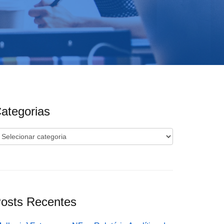
ategorias
ategorias
osts Recentes