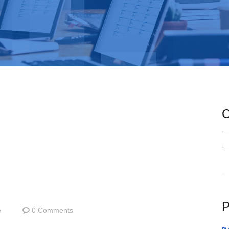
C
C
P
e
0 Comments