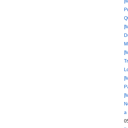
[
P
Q
[
D
M
[
T
L
[
P
[
N
a
0