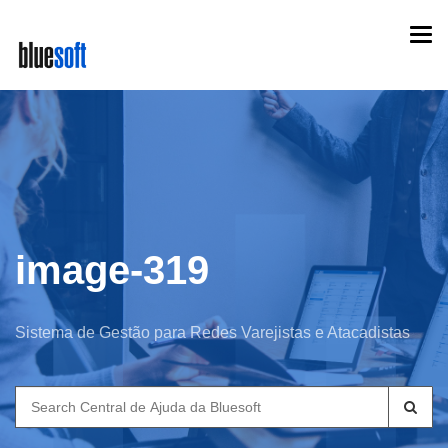
Skip
Togg
to
navi
main
content
image-319
Sistema de Gestão para Redes Varejistas e Atacadistas
Search
for: