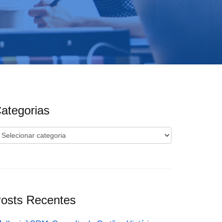
ategorias
ategorias
osts Recentes