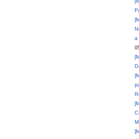
[
P
[
N
a
0
[
D
[
p
R
[
C
M
[