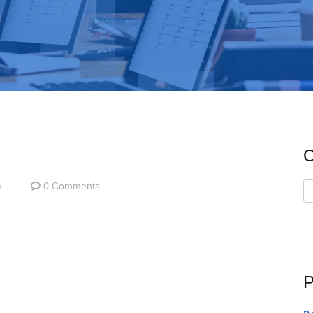
C
e
0 Comments
C
P