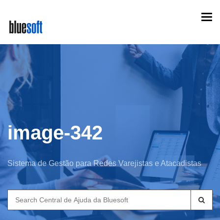
Skip
Togg
to
navi
main
content
image-342
Sistema de Gestão para Redes Varejistas e Atacadistas
Search
for: