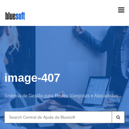
Skip
Togg
to
navi
main
content
image-407
Sistema de Gestão para Redes Varejistas e Atacadistas
Search
for: