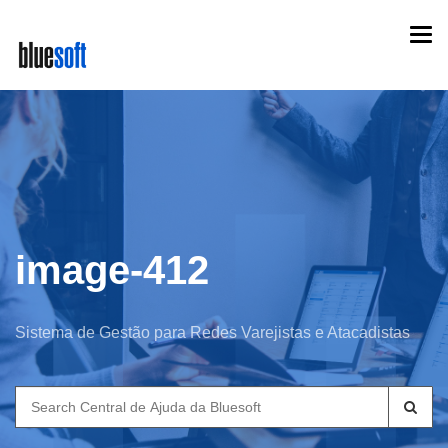
Skip
Togg
to
navi
main
content
image-412
Sistema de Gestão para Redes Varejistas e Atacadistas
Search
for: