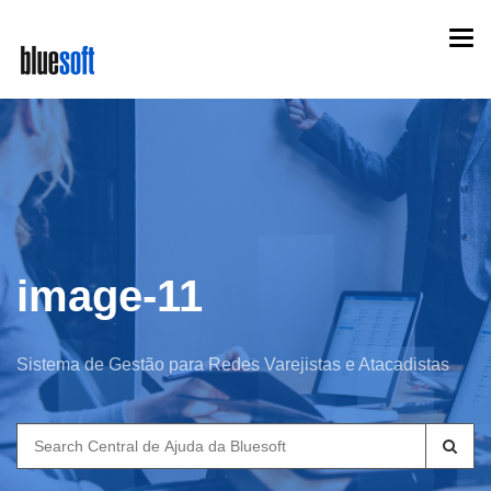
Skip
Togg
to
navi
main
content
image-11
Sistema de Gestão para Redes Varejistas e Atacadistas
Search
for: