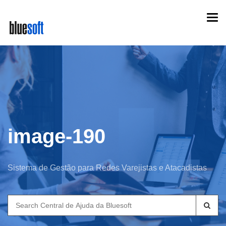
Skip
Togg
to
navi
main
content
image-190
Sistema de Gestão para Redes Varejistas e Atacadistas
Search
for: