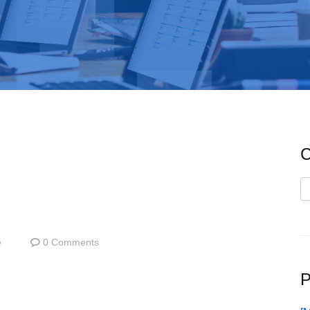
C
C
e
0 Comments
P