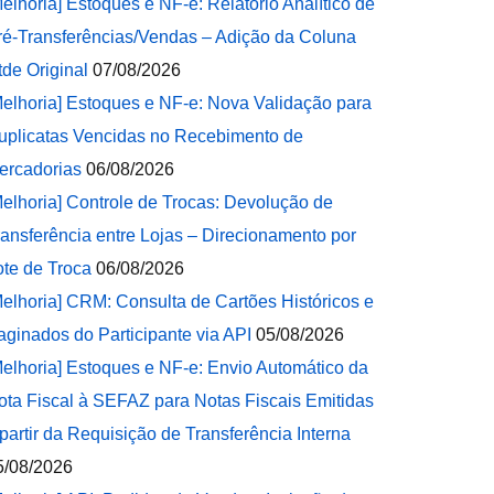
Melhoria] Estoques e NF-e: Relatório Analítico de
ré-Transferências/Vendas – Adição da Coluna
tde Original
07/08/2026
Melhoria] Estoques e NF-e: Nova Validação para
uplicatas Vencidas no Recebimento de
ercadorias
06/08/2026
Melhoria] Controle de Trocas: Devolução de
ransferência entre Lojas – Direcionamento por
ote de Troca
06/08/2026
Melhoria] CRM: Consulta de Cartões Históricos e
aginados do Participante via API
05/08/2026
Melhoria] Estoques e NF-e: Envio Automático da
ota Fiscal à SEFAZ para Notas Fiscais Emitidas
 partir da Requisição de Transferência Interna
5/08/2026