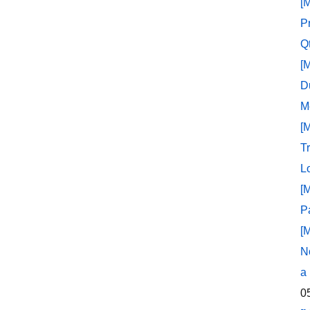
[
P
Q
[
D
M
[
T
L
[
P
[
N
a
0