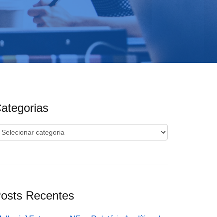
ategorias
ategorias
osts Recentes