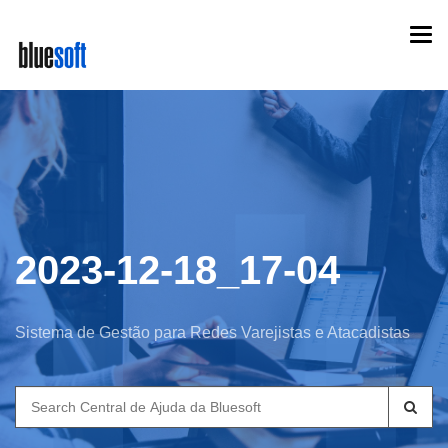
Skip
Togg
to
navi
main
content
2023-12-18_17-04
Sistema de Gestão para Redes Varejistas e Atacadistas
Search
for: