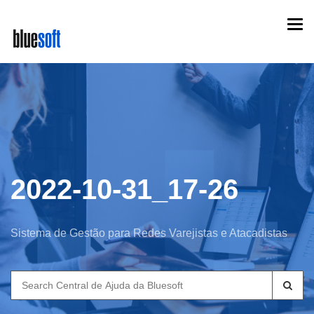
Skip
Togg
to
navi
main
content
2022-10-31_17-26
Sistema de Gestão para Redes Varejistas e Atacadistas
Search
for: