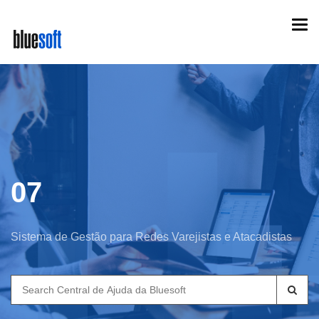
Skip
Togg
to
navi
main
content
07
Sistema de Gestão para Redes Varejistas e Atacadistas
Search
for: