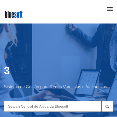
Skip
Togg
to
navi
main
content
3
Sistema de Gestão para Redes Varejistas e Atacadistas
Search
for: