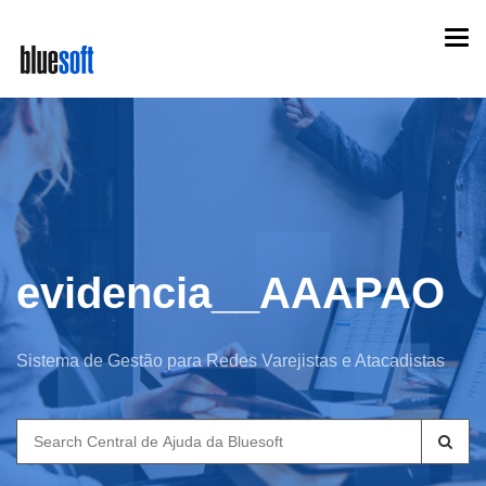
Skip
Togg
to
navi
main
content
evidencia__AAAPAO
Sistema de Gestão para Redes Varejistas e Atacadistas
Search
for: