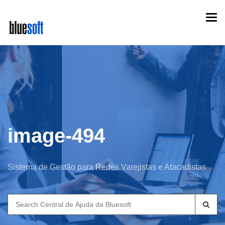
Skip
Togg
to
navi
main
content
image-494
Sistema de Gestão para Redes Varejistas e Atacadistas
Search
for: