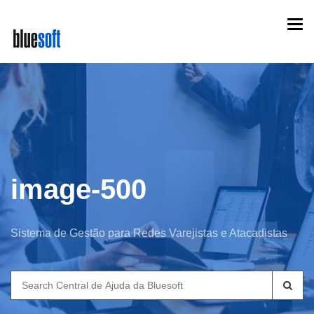
Skip
Togg
to
navi
main
content
image-500
Sistema de Gestão para Redes Varejistas e Atacadistas
Search
for: