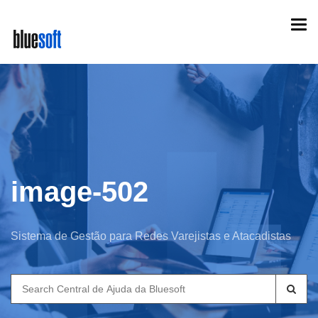
Skip
Togg
to
navi
main
content
image-502
Sistema de Gestão para Redes Varejistas e Atacadistas
Search
for: