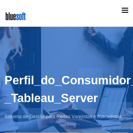
Skip
Togg
to
navi
main
content
Perfil_do_Consumidor
_Tableau_Server
Sistema de Gestão para Redes Varejistas e Atacadistas