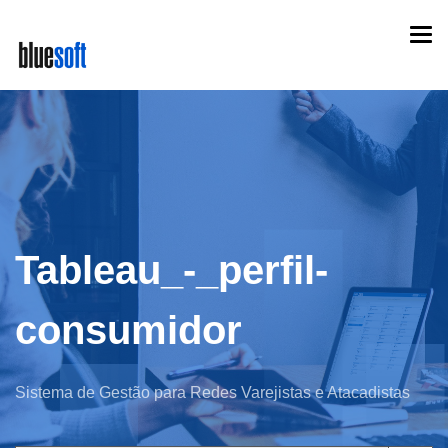
Skip
Togg
to
navi
main
content
Tableau_-_perfil-
consumidor
Sistema de Gestão para Redes Varejistas e Atacadistas