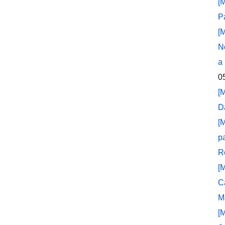
[
P
[
N
a
0
[
D
[
p
R
[
C
M
[