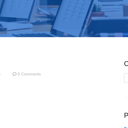
C
e
0 Comments
C
P