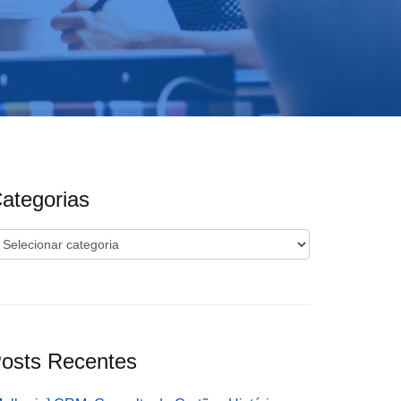
ategorias
ategorias
osts Recentes