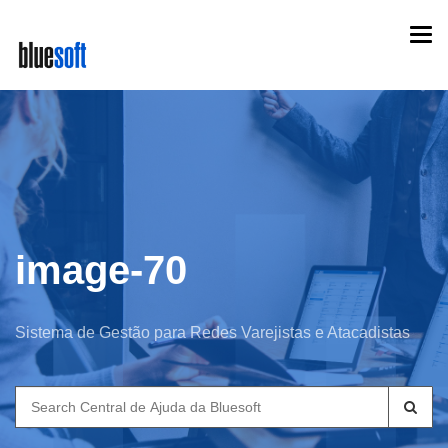
Skip
Togg
to
navi
main
content
image-70
Sistema de Gestão para Redes Varejistas e Atacadistas
Search
for: