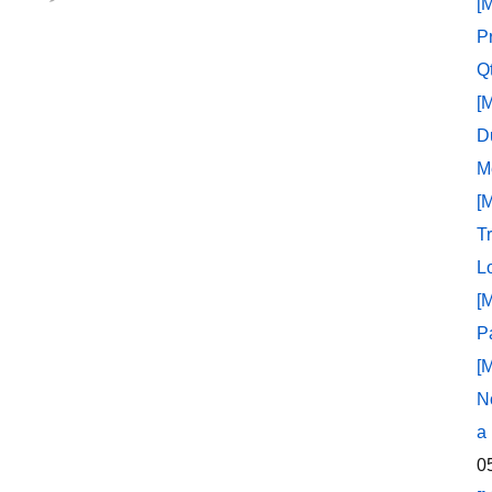
[
P
Q
[
D
M
[
T
L
[
P
[
N
a
0