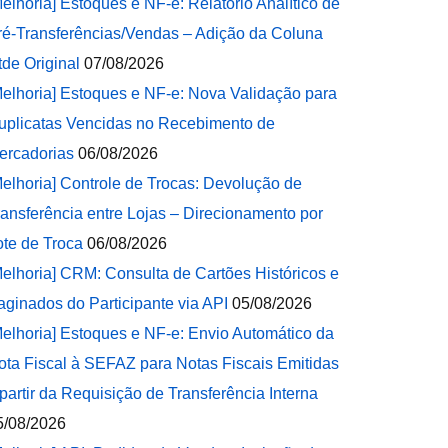
Melhoria] Estoques e NF-e: Relatório Analítico de
ré-Transferências/Vendas – Adição da Coluna
tde Original
07/08/2026
Melhoria] Estoques e NF-e: Nova Validação para
uplicatas Vencidas no Recebimento de
ercadorias
06/08/2026
Melhoria] Controle de Trocas: Devolução de
ransferência entre Lojas – Direcionamento por
ote de Troca
06/08/2026
Melhoria] CRM: Consulta de Cartões Históricos e
aginados do Participante via API
05/08/2026
Melhoria] Estoques e NF-e: Envio Automático da
ota Fiscal à SEFAZ para Notas Fiscais Emitidas
 partir da Requisição de Transferência Interna
5/08/2026