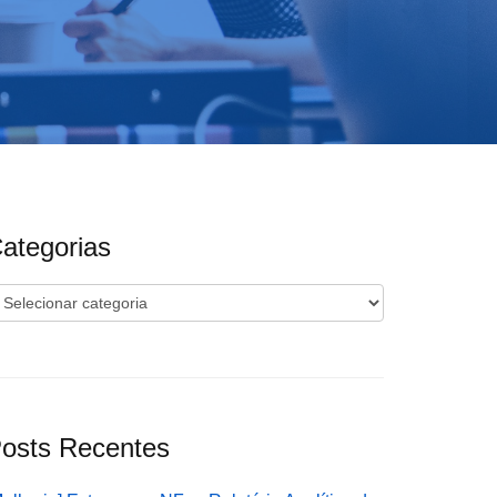
ategorias
ategorias
osts Recentes