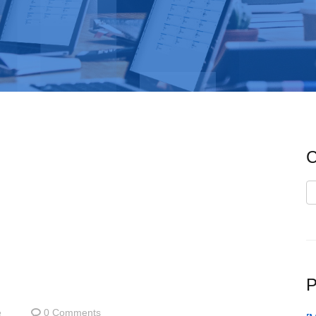
C
C
P
e
0 Comments