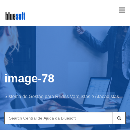
Skip
Togg
to
navi
main
content
image-78
Sistema de Gestão para Redes Varejistas e Atacadistas
Search
for: