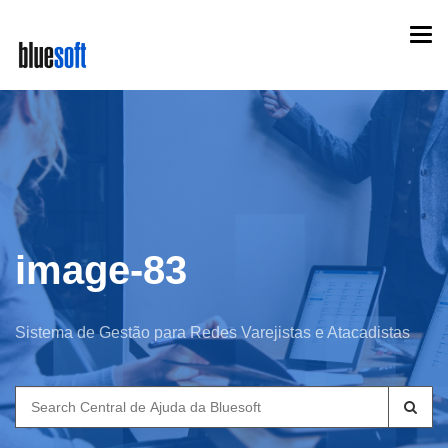
Skip
Togg
to
navi
main
content
image-83
Sistema de Gestão para Redes Varejistas e Atacadistas
Search
for: