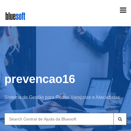
Skip
Togg
to
navi
main
content
prevencao16
Sistema de Gestão para Redes Varejistas e Atacadistas
Search
for: