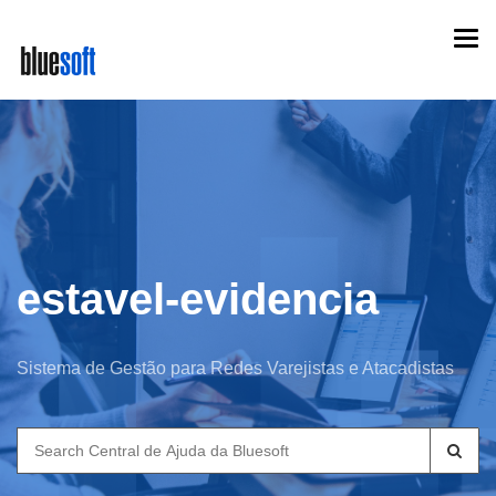
Skip
Togg
to
navi
main
content
estavel-evidencia
Sistema de Gestão para Redes Varejistas e Atacadistas
Search
for: