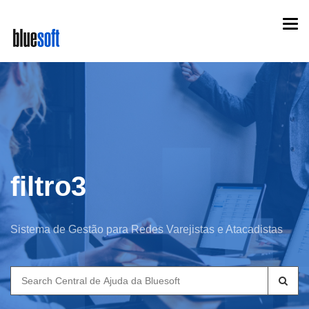
Skip
Togg
to
navi
main
content
filtro3
Sistema de Gestão para Redes Varejistas e Atacadistas
Search
for: