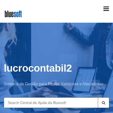
Skip
Togg
to
navi
main
content
lucrocontabil2
Sistema de Gestão para Redes Varejistas e Atacadistas
Search
for: