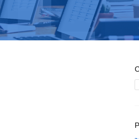
C
C
P