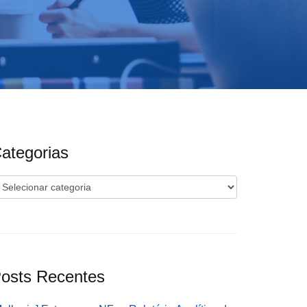
ategorias
ategorias
osts Recentes