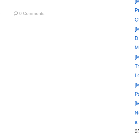
[
P
e
0 Comments
Q
[
D
M
[
T
L
[
P
[
N
a
0