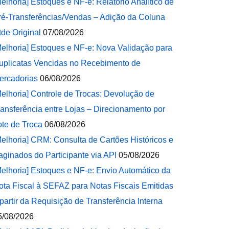
Melhoria] Estoques e NF-e: Relatório Analítico de
ré-Transferências/Vendas – Adição da Coluna
tde Original
07/08/2026
Melhoria] Estoques e NF-e: Nova Validação para
uplicatas Vencidas no Recebimento de
ercadorias
06/08/2026
Melhoria] Controle de Trocas: Devolução de
ransferência entre Lojas – Direcionamento por
ote de Troca
06/08/2026
Melhoria] CRM: Consulta de Cartões Históricos e
aginados do Participante via API
05/08/2026
Melhoria] Estoques e NF-e: Envio Automático da
ota Fiscal à SEFAZ para Notas Fiscais Emitidas
 partir da Requisição de Transferência Interna
5/08/2026